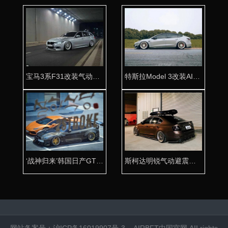
宝马3系F31改装气动避震低趴效果案例 瓦罐的魅力
特斯拉Model 3改装AIRBFT气动避震舒适姿态兼顾
‘战神归来’韩国日产GTR改装AIRBFT气动避震尊享姿态
斯柯达明锐气动避震案例鉴赏 优雅的背包客