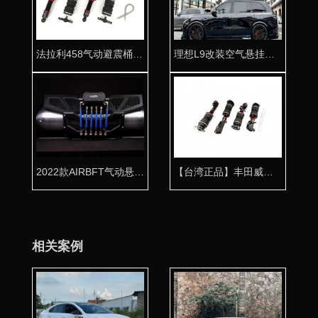
法拉利458气动避震桶身 为超跑专用打造
理想L9改装空气悬挂可调节降低拉杆
2022款AIRBFT气动悬挂套件
【台湾正品】丰田威飒气动避震专用桶身 姿态雄起
相关案例