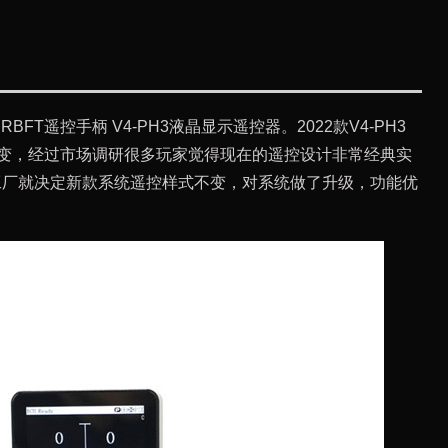
RBFT遥控手柄 V4-PH3液晶显示遥控器。2022款V4-PH3
改变，经过市场调研很多玩家觉得现在的遥控设计非常经典实
T工厂就决定新款系统遥控样式不变，对系统做了升级，功能优