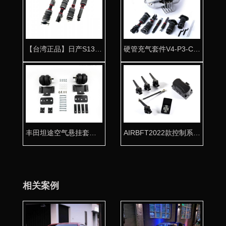
【台湾正品】日产S13气动避震专用桶身
硬管充气套件V4-P3-C1-T3
丰田坦途空气悬挂套件 拖挂房车必备利器
AIRBFT2022款控制系统 V4-PH3电控单元
相关案例