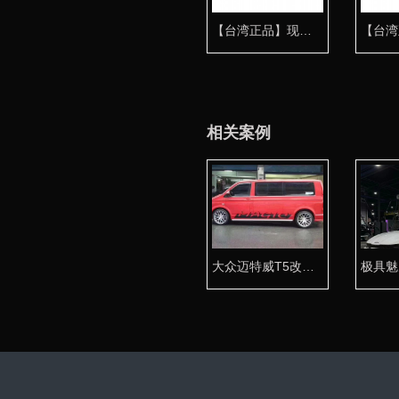
【台湾正品】现代雅绅特气动避震专用桶身 姿态专享
相关案例
大众迈特威T5改装AIRBFT气动避震低趴风格