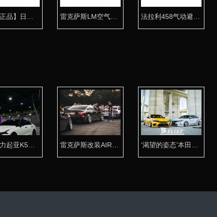
【台湾正品】日产S13气动避震专用桶身
雷克萨斯LM空气悬挂整车套件
法拉利458气动避震桶身 为超跑专用打造
极具魅力起亚K5改装AIRBFT气动避震
雷克萨斯改装AIRBFT气动避震探索非凡姿态
‘渴望的姿态’本田型格改装AIRBFT气动避震