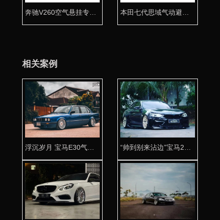
奔驰V260空气悬挂专用桶身 改善舒适首选产品
本田七代思域气动避震专用桶身 台湾品质
相关案例
浮沉岁月 宝马E30气动避震悬挂改装重回巅峰状态
“帅到别来沾边”宝马2系F22改装AIRBFT气动避震