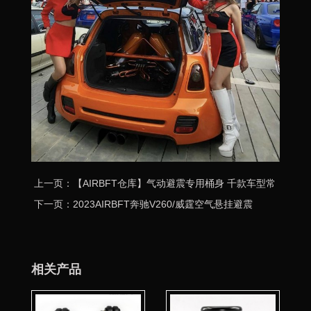
上一页：【AIRBFT仓库】气动避震专用桶身 千款车型常
备现货
下一页：2023AIRBFT奔驰V260/威霆空气悬挂避震
相关产品