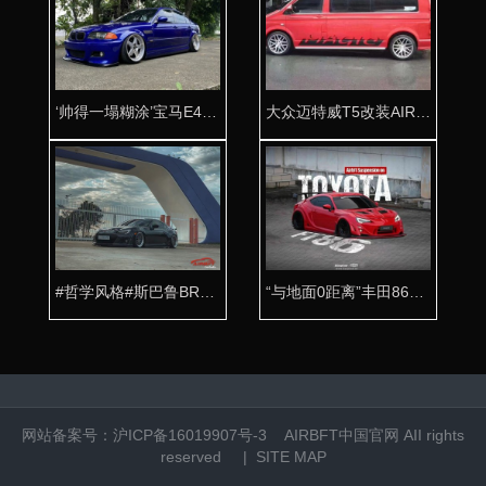
‘帅得一塌糊涂’宝马E46改装AIRBFT气动避震
大众迈特威T5改装AIRBFT气动避震低趴风格
#哲学风格#斯巴鲁BRZ改装AIRBFT气动避震案例
“与地面0距离”丰田86改装AIRBFT气动避震
网站备案号：
沪ICP备16019907号-3
AIRBFT中国官网
AII rights
reserved |
SITE MAP