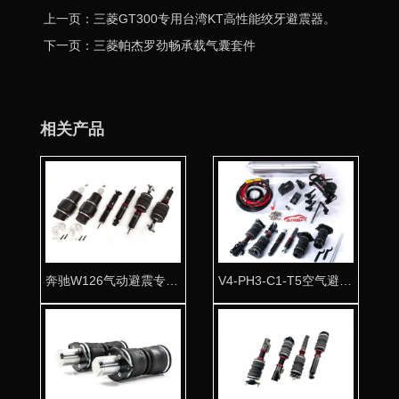
上一页：三菱GT300专用台湾KT高性能绞牙避震器。
下一页：三菱帕杰罗劲畅承载气囊套件
相关产品
奔驰W126气动避震专用桶身 让经典完美复活
V4-PH3-C1-T5空气避震全车套件