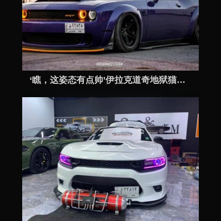
‘瞧，这姿态有点帅’伊拉克道奇地狱猫改装AIRBFT气动避震