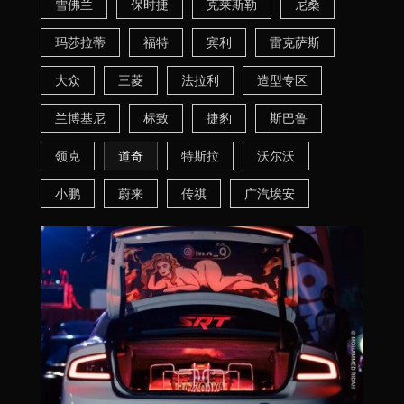
雪佛兰
保时捷
克莱斯勒
尼桑
玛莎拉蒂
福特
宾利
雷克萨斯
大众
三菱
法拉利
造型专区
兰博基尼
标致
捷豹
斯巴鲁
领克
道奇
特斯拉
沃尔沃
小鹏
蔚来
传祺
广汽埃安