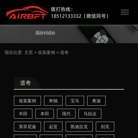
现在位置:
主页
>
改装案例
>
道奇
道奇
改装案例
奔驰
宝马
奥迪
丰田
本田
现代
马自达
英菲尼迪
起亚
凯迪拉克
别克