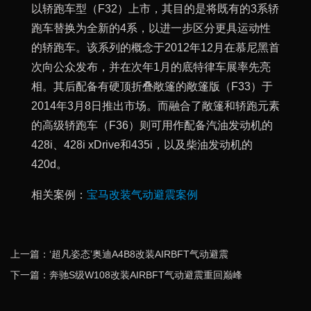
以轿跑车型（F32）上市，其目的是将既有的3系轿
跑车替换为全新的4系，以进一步区分更具运动性
的轿跑车。该系列的概念于2012年12月在慕尼黑首
次向公众发布，并在次年1月的底特律车展率先亮
相。其后配备有硬顶折叠敞篷的敞篷版（F33）于
2014年3月8日推出市场。而融合了敞篷和轿跑元素
的高级轿跑车（F36）则可用作配备汽油发动机的
428i、428i xDrive和435i，以及柴油发动机的
420d。
相关案例：
宝马改装气动避震案例
上一篇：‘超凡姿态’奥迪A4B8改装AIRBFT气动避震
下一篇：奔驰S级W108改装AIRBFT气动避震重回巅峰