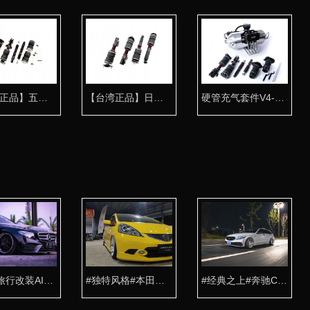
【台湾正品】五代野马气动避震专用桶身 姿态首选
【台湾正品】日产S13气动避震专用桶身
硬管充气套件V4-P3-C1-T3
奔驰E旅行改装AIRBFT气动避震抓住你的眼神
#独特风格#本田飞度改装AIRBFT气动避震案例
#经典之上#奔驰C级旅行改装AIRBFT气动避震案例