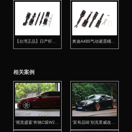
【台湾正品】日产轩逸气动避震专用桶身
奥迪A4B5气动避震桶身 台湾品质
相关案例
‘视觉盛宴’奔驰C级W205改装气动避震
‘富有品味’别克君威改装AIRBFT气动避震姿态鉴赏