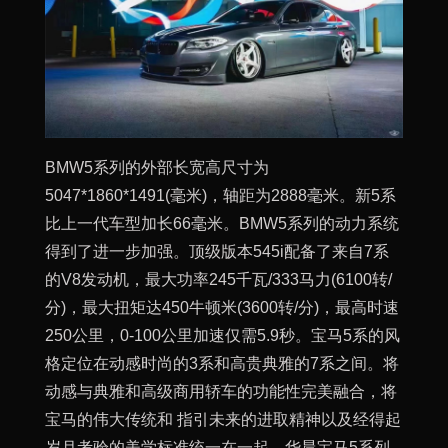
BMW5系列的外部长宽高尺寸为
5047*1860*1491(毫米)，轴距为2888毫米。新5系
比上一代车型加长66毫米。BMW5系列的动力系统
得到了进一步加强。顶级版本545i配备了来自7系
的V8发动机，最大功率245千瓦/333马力(6100转/
分)，最大扭矩达450牛顿米(3600转/分)，最高时速
250公里，0-100公里加速仅需5.9秒。宝马5系的风
格定位在动感时尚的3系和高贵典雅的7系之间。将
动感与典雅和高级商用轿车的功能性完美融合，将
宝马的伟大传统和 指引未来的进取精神以及经得起
岁月考验的美学标准统一在一起。华晨宝马5系列