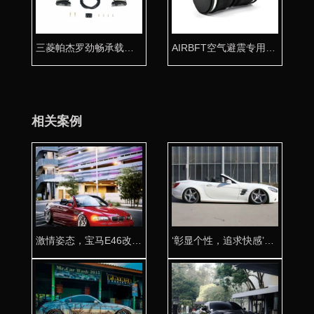
三菱帕杰罗劲畅承载气囊套件
AIRBFT空气避震专用气囊K100-2 专车专用
相关案例
激情姿态，宝马E46改装AIRBFT气动避震
‘彰显个性，追求快感’奔驰小跑SLK改装AIRBFT气动避震