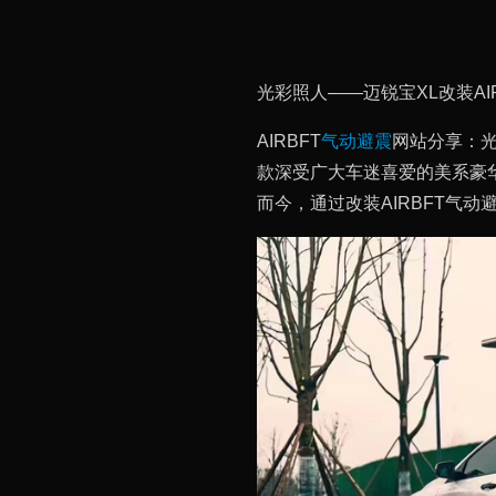
光彩照人——迈锐宝XL改装AI
AIRBFT
气动避震
网站分享：光
款深受广大车迷喜爱的美系豪
而今，通过改装AIRBFT气