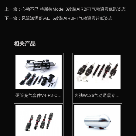
上一篇：心动不已 特斯拉Model 3改装AIRBFT气动避震低趴姿态
下一篇：风流潇洒蔚来ET5改装AIRBFT气动避震超低姿态
相关产品
硬管充气套件V4-P3-C2-T5
奔驰W126气动避震专用桶身 让经典完美复活