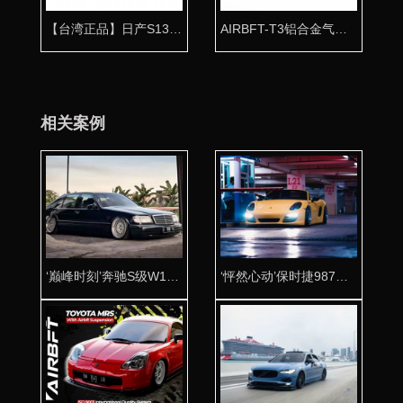
【台湾正品】日产S13气动避震专用桶身
AIRBFT-T3铝合金气瓶 高压防爆抛光工艺
相关案例
‘巅峰时刻’奔驰S级W140虎头奔改装AIRBFT气动避震低趴姿态
‘怦然心动’保时捷987改装AIRBFT气动避震低趴姿态