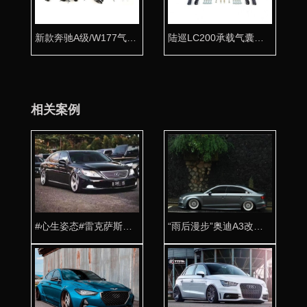
新款奔驰A级/W177气动避震专用桶身
陆巡LC200承载气囊套件
相关案例
#心生姿态#雷克萨斯改装AIRBFT气动避震案例
“雨后漫步”奥迪A3改装AIRBFT气动避震案例