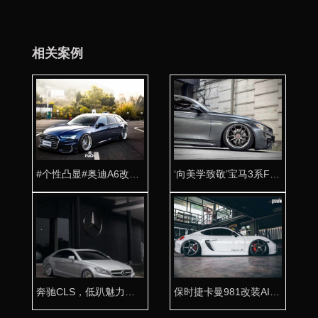
相关案例
#个性凸显#奥迪A6改装AIRBFT气动避震案例
‘向美学致敬’宝马3系F30改装AIRBFT气动避震低趴姿态
奔驰CLS，低趴魅力，尽在AIRBFT气动避震
保时捷卡曼981改装AIRBFT气动避震 泰国代理精彩分享