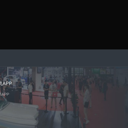
机APP
APP