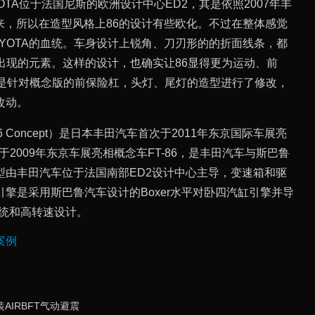
OTA位于法国尼斯的欧洲设计中心ED2，其是依照2007年丰
而来，所以在造型风格上86的设计有些欧化。不过在整体感觉
YOTA的血统。车身设计上锐角、刀刃形的的折面线条，都
常出现的元素。这样的设计，也确实让86显得更为运动、前
要是针对概念版的前保险杠，头灯、尾灯的造型进行了修改，
改动。
6 Concept）是日本丰田汽车首次于2011年东京国际车展亮
2009年东京车展亮相概念车FT-86，是丰田汽车与斯巴鲁
型由丰田汽车位于法国南部ED2设计中心主导，变速箱和驱
擎是采用斯巴鲁汽车设计的Boxer水平对卧四汽缸引擎并导
系统和高转速设计。
案例
AIRBFT气动避震