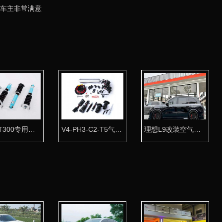
震车主非常满意
三菱GT300专用台湾KT高性能绞牙避震器。
V4-PH3-C2-T5气动避震全车套件
理想L9改装空气悬挂可调节降低拉杆