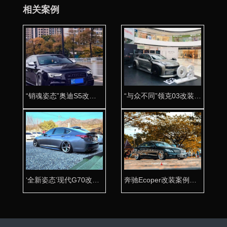
相关案例
“销魂姿态”奥迪S5改装AIRBFT气动避震低趴姿态
“与众不同”领克03改装AIRBFT气动避震超脱平庸
‘全新姿态’现代G70改装AIRBFT气动避震
奔驰Ecoper改装案例鉴赏 AIRBFT气动避震低姿态