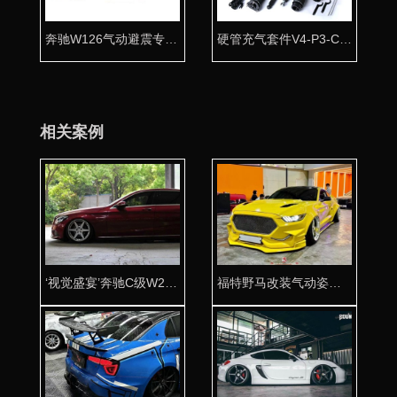
奔驰W126气动避震专用桶身 让经典完美复活
硬管充气套件V4-P3-C2-T5
相关案例
‘视觉盛宴’奔驰C级W205改装气动避震
福特野马改装气动姿态——很黄很暴力