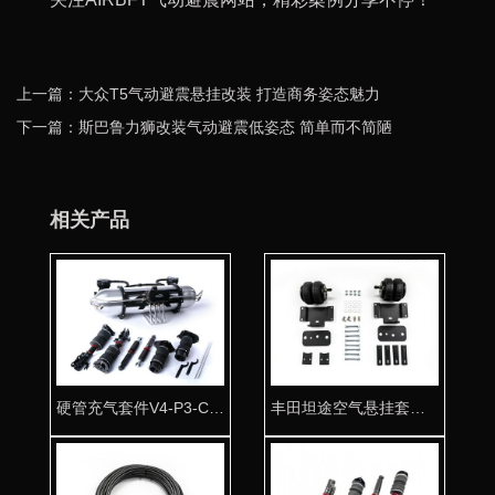
上一篇：大众T5气动避震悬挂改装 打造商务姿态魅力
下一篇：斯巴鲁力狮改装气动避震低姿态 简单而不简陋
相关产品
硬管充气套件V4-P3-C2-T5
丰田坦途空气悬挂套件 拖挂房车必备利器