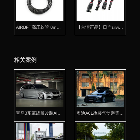
AIRBFT高压软管 8mm气动专用气管
【台湾正品】日产silviaS15气动避震专用桶身
相关案例
宝马3系瓦罐版改装AIRBFT气动避震激情涌动
奥迪A6L改装气动避震 瓦罐姿态的魅力