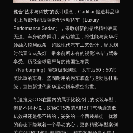
糅合“艺术与科技”的设计理念，Cadillac锻造其品牌
史上首部性能后驱豪华运动轿车（Luxury
Performance Sedan），果敢创新的品牌精神表露
无遗。车身轮廓鲜明，豪迈前卫，将性能与豪华巧
妙融入锐利线条，超脱现代汽车工艺设计，配以划
时代直立式头灯，带来前所未有的视觉冲击与驾乘
享受。历经全球最严苛的德国纽布灵
（Nurburgring）赛道极限测试，以前后50：50完
美比重的车身、坚固耐用的跑车底盘与运动悬挂系
统，宣告新世代豪华运动轿车横空出世。
凯迪拉克CTS在国内的属于比较冷门的改装车型，
但是不得不说，这辆CTS改装AIRBFT气动避震低
趴效果还是很不错的，妥妥的一个西装暴徒，优雅
的姿态下隐藏着一个暴动的心，更多精彩车型案例
关注AIRBFT气动避震网站，精彩案例分享不停！